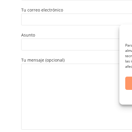
Tu correo electrónico
Asunto
Para
alma
tec
Tu mensaje (opcional)
las 
afec