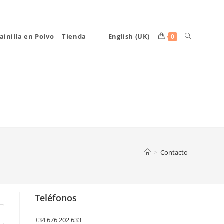
Alternar
ainilla en Polvo
Tienda
English (UK)
0
búsqueda
de
la
>
Contacto
web
Teléfonos
+34 676 202 633