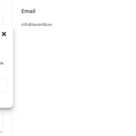
Email
info@lavainilla.es
ede